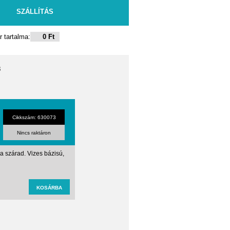
SZÁLLÍTÁS
 tartalma:
0 Ft
3
Cikkszám: 630073
Nincs raktáron
a szárad. Vizes bázisú,