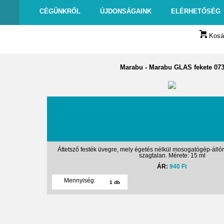
CÉGÜNKRŐL
ÚJDONSÁGAINK
ELÉRHETŐSÉG
Kosár
Marabu
-
Marabu GLAS fekete 07
Áttetsző festék üvegre, mely égetés nélkül mosogatógép-állór
szagtalan. Mérete: 15 ml
ÁR:
940 Ft
Mennyiség: