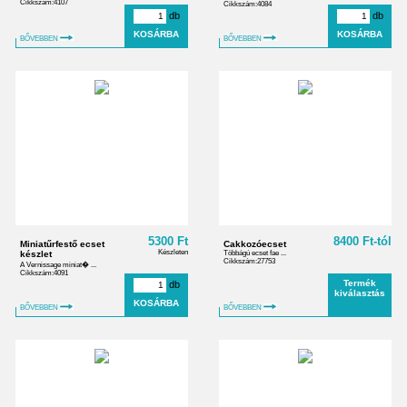
Cikkszám:4107
Cikkszám:4084
db
db
BŐVEBBEN
BŐVEBBEN
5300 Ft
8400 Ft-tól
Miniatűrfestő ecset
Cakkozóecset
Készleten
készlet
Többágú ecset fae ...
Cikkszám:27753
A Vernissage miniat� ...
Cikkszám:4091
Termék
db
kiválasztás
BŐVEBBEN
BŐVEBBEN