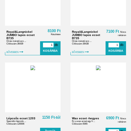
8100 Ft
7100 Ft
Royal&Langnickel
Royal&Langnickel
Nincs
Készleten
JUMBO lapos ecset
JUMBO lapos ecset
raktáron
R735
R735
Óriás méretű ecs ...
Óriás méretű ecs ...
Cikkszám:36439
Cikkszám:36438
db
db
BŐVEBBEN
BŐVEBBEN
1150 Ft-tól
6900 Ft
Lépcsős ecset 1203
Wax ecset -hegyes
Nincs
Speciális lépcsős ...
Ez a wax ecset egy h ...
raktáron
Cikkszám:120006
Cikkszám:5065
Termék