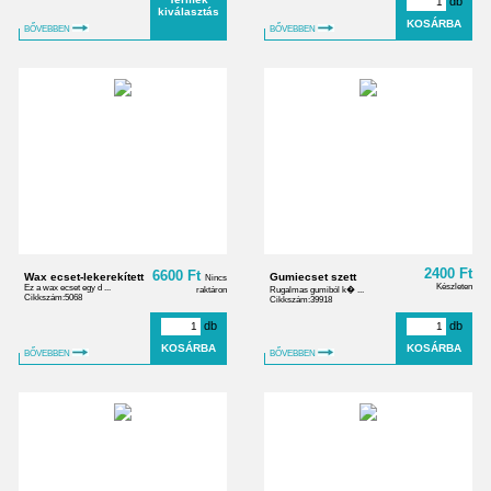
db
kiválasztás
BŐVEBBEN
BŐVEBBEN
2400 Ft
6600 Ft
Wax ecset-lekerekített
Gumiecset szett
Nincs
Készleten
Ez a wax ecset egy d ...
raktáron
Rugalmas gumiból k� ...
Cikkszám:5068
Cikkszám:39918
db
db
BŐVEBBEN
BŐVEBBEN