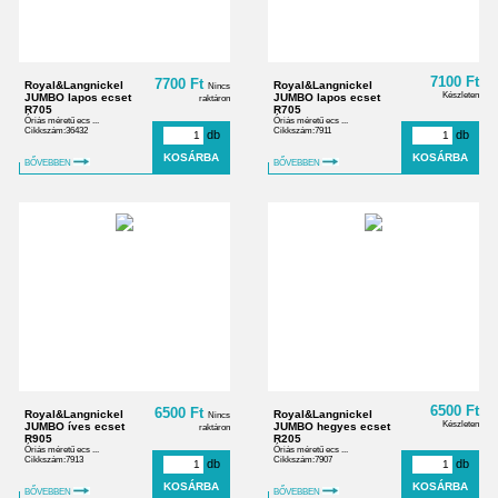
7100 Ft
7700 Ft
Royal&Langnickel
Royal&Langnickel
Nincs
Készleten
JUMBO lapos ecset
JUMBO lapos ecset
raktáron
R705
R705
Óriás méretű ecs ...
Óriás méretű ecs ...
Cikkszám:36432
Cikkszám:7911
db
db
BŐVEBBEN
BŐVEBBEN
6500 Ft
6500 Ft
Royal&Langnickel
Royal&Langnickel
Nincs
Készleten
JUMBO íves ecset
JUMBO hegyes ecset
raktáron
R905
R205
Óriás méretű ecs ...
Óriás méretű ecs ...
Cikkszám:7913
Cikkszám:7907
db
db
BŐVEBBEN
BŐVEBBEN