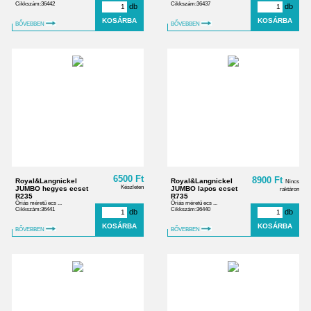
Cikkszám:36442
Cikkszám:36437
db
db
BŐVEBBEN
BŐVEBBEN
6500 Ft
8900 Ft
Royal&Langnickel
Royal&Langnickel
Nincs
Készleten
JUMBO hegyes ecset
JUMBO lapos ecset
raktáron
R235
R735
Óriás méretű ecs ...
Óriás méretű ecs ...
Cikkszám:36441
Cikkszám:36440
db
db
BŐVEBBEN
BŐVEBBEN