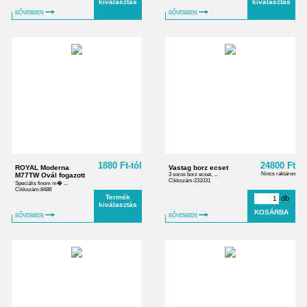
kiválasztás
kiválasztás
BŐVEBBEN
BŐVEBBEN
1880 Ft-tól
24800 Ft
ROYAL Moderna
Vastag borz ecset
Nincs raktáron
M77TW Ovál fogazott
3 soros borz ecset, ...
Cikkszám:231031
Speciális finom m� ...
Cikkszám:8488
Termék
db
kiválasztás
BŐVEBBEN
BŐVEBBEN