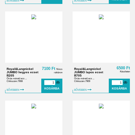
BŐVEBBEN
BŐVEBBEN
6500 Ft
7100 Ft
Royal&Langnickel
Royal&Langnickel
Nincs
Készleten
JUMBO hegyes ecset
JUMBO lapos ecset
raktáron
R205
R705
Óriás méretű ecs ...
Óriás méretű ecs ...
Cikkszám:7908
Cikkszám:7909
db
db
BŐVEBBEN
BŐVEBBEN