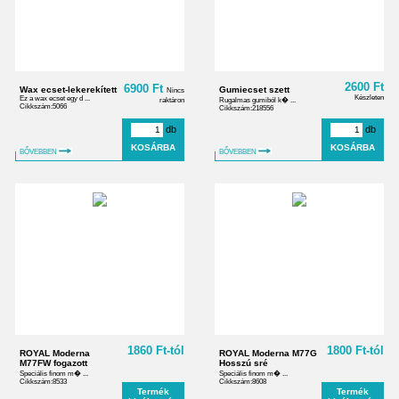
2600 Ft
6900 Ft
Wax ecset-lekerekített
Gumiecset szett
Nincs
Készleten
Ez a wax ecset egy d ...
raktáron
Rugalmas gumiból k� ...
Cikkszám:5066
Cikkszám:218556
db
db
BŐVEBBEN
BŐVEBBEN
1860 Ft-tól
1800 Ft-tól
ROYAL Moderna
ROYAL Moderna M77G
M77FW fogazott
Hosszú sré
Speciális finom m� ...
Speciális finom m� ...
Cikkszám:8533
Cikkszám:8608
Termék
Termék