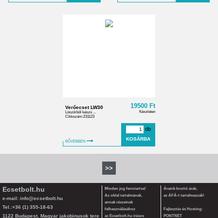
19500 Ft
Verőecset LW30
Készleten
Lószőrből készü ...
Cikkszám:231123
db
BŐVEBBEN
>>
Ecsetbolt.hu
Minden jog fenntartva!
Áraink bruttó árak,
Az oldal tartalmának,
az ÁFÁ-t tartalmazzák!
e-mail:
info@ecsetbolt.hu
annak részeinek
Tel.:+36 (1) 355-18-63
felhasználásához
Fejlesztés és Hosting:
1122 Budapest, Magyar jakobinusok tere
az Ecsetbolt.hu írásos
PONTNET