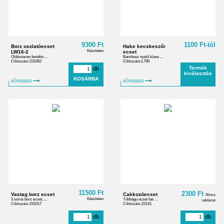
9300 Ft
1100 Ft-tól
Borz oszlatóecset
Hake kecskeszőr
Készleten
LW16-2
ecset
Oldószeres festéke ...
Bambusz nyelű klass ...
Cikkszám:231062
Cikkszám:L790
Termék
db
kiválasztás
BŐVEBBEN
BŐVEBBEN
11500 Ft
2300 Ft
Vastag borz ecset
Cakkozóecset
Nincs
Készleten
3 soros borz ecset, ...
Többágú ecset fae ...
raktáron
Cikkszám:231017
Cikkszám:23141
db
db