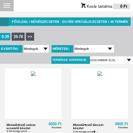
Kosár tartalma:
0 Ft
FŐOLDAL
/ MŰVÉSZECSETEK - EGYÉB SPECIÁLIS ECSETEK / 49 TERMÉK
0-39
39-78
>>
GYÁRTÓK:
MÉRETEK:
TERMÉKEK SORRENDJE:
4600 Ft
4800 Ft
Miniatűrfestő száraz
Miniatűrfestő tűecset
Készleten
Készleten
ecsetelő készlet
készlet
A Vernissage száraz ...
A Vernissage miniat� ...