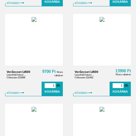
BŐVEBBEN
BŐVEBBEN
13900 Ft
9700 Ft
Verőecset LW30
Verőecset LW30
Nincs
Nincs raktáron
Lószőrből készü ...
Lószőrből készü ...
raktáron
Cikkszám:231666
Cikkszám:231442
db
db
BŐVEBBEN
BŐVEBBEN