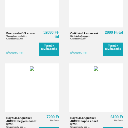
52080 Ft-
2990 Ft-tól
Borz oszlató 5 soros
Csíkhúzó kardecset
tól
Vastag borz oszlató ...
Bárd alakú (dagge ...
Cikkszám:27765
Cikkszám:9289
Termék
Termék
kiválasztás
kiválasztás
BŐVEBBEN
BŐVEBBEN
7200 Ft
6100 Ft
Royal&Langnickel
Royal&Langnickel
Készleten
Készleten
JUMBO hegyes ecset
JUMBO lapos ecset
R235
R735
Óriás méretű ecs ...
Óriás méretű ecs ...