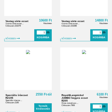
10600 Ft
14800 Ft
Vastag sörte ecset
Vastag sörte ecset
Készleten
Készleten
3 soros sörte ecset ...
4 soros sörte ecset ...
Cikkszám:231079
Cikkszám:231086
db
db
BŐVEBBEN
BŐVEBBEN
2550 Ft-tól
6100 Ft
Speciális íróecset
Royal&Langnickel
Készleten
R2195
JUMBO hegyes ecset
Speciális íróecse ...
R205
Cikkszám:2195
Óriás méretű ecs ...
Cikkszám:7906
Termék
db
kiválasztás