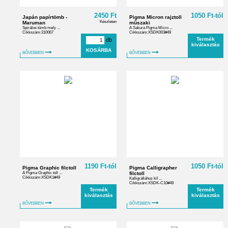
2450 Ft
1050 Ft-tól
Japán papírtömb -
Pigma Micron rajztoll
Készleten
Maruman
műszaki
Spirálos tömb mely ...
A Sakura Pigma Micro ...
Cikkszám:310067
Cikkszám:XSDK003#49
Termék
db
kiválasztás
BŐVEBBEN
BŐVEBBEN
1190 Ft-tól
1050 Ft-tól
Pigma Graphic filctoll
Pigma Calligrapher
A Pigma Graphic toll ...
filctoll
Cikkszám:XSDK1#49
Kalligráfiához kif ...
Cikkszám:XSDK-C10#49
Termék
Termék
kiválasztás
kiválasztás
BŐVEBBEN
BŐVEBBEN