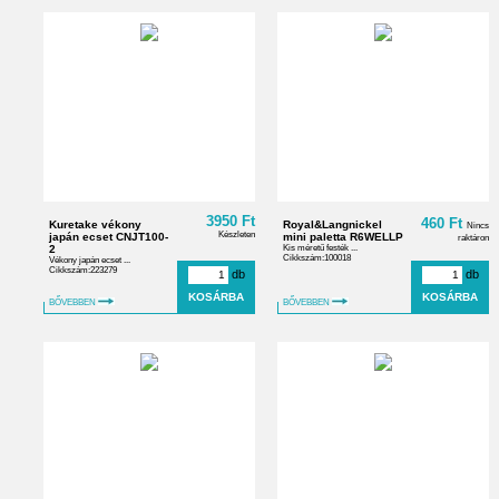
3950 Ft
460 Ft
Kuretake vékony
Royal&Langnickel
Nincs
Készleten
japán ecset CNJT100-
mini paletta R6WELLP
raktáron
2
Kis méretű festék ...
Cikkszám:100018
Vékony japán ecset ...
Cikkszám:223279
db
db
BŐVEBBEN
BŐVEBBEN