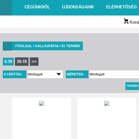
CÉGÜNKRŐL
ÚJDONSÁGAINK
ELÉRHETŐSÉG
Kosár
FŐOLDAL
/ KALLIGRÁFIA / 51 TERMÉK
0-39
39-78
>>
GYÁRTÓK:
MÉRETEK:
TERMÉK