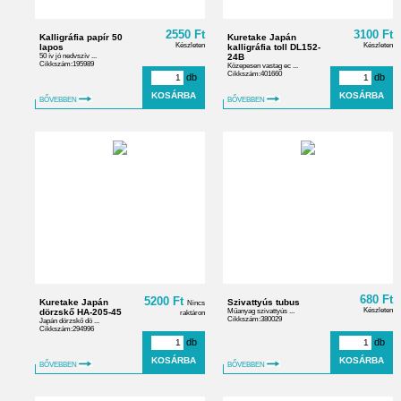
2550 Ft
3100 Ft
Kalligráfia papír 50
Kuretake Japán
Készleten
Készleten
lapos
kalligráfia toll DL152-
50 ív jó nedvszív ...
24B
Cikkszám:195989
Közepesen vastag ec ...
Cikkszám:401660
db
db
BŐVEBBEN
BŐVEBBEN
680 Ft
5200 Ft
Kuretake Japán
Szivattyús tubus
Nincs
Készleten
dörzskő HA-205-45
Műanyag szivattyús ...
raktáron
Cikkszám:380029
Japán dörzskő dö ...
Cikkszám:294996
db
db
BŐVEBBEN
BŐVEBBEN