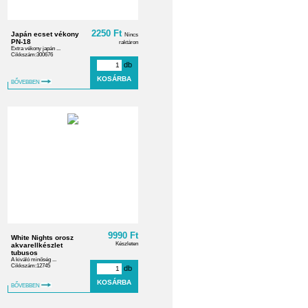
2250 Ft
Japán ecset vékony
Nincs
PN-18
raktáron
Extra vékony japán ...
Cikkszám:300676
db
BŐVEBBEN
9990 Ft
White Nights orosz
Készleten
akvarellkészlet
tubusos
A kiváló minőség ...
Cikkszám:12745
db
BŐVEBBEN