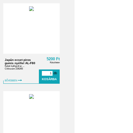
5200 Ft
Japán ecset piros
Készleten
gumis nyéllel AL-F80
Keleti kalligráf ec ...
Cikkszám:236265
db
BŐVEBBEN