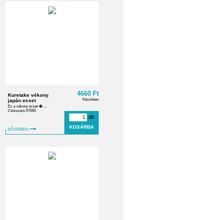
4660 Ft
Kuretake vékony
Készleten
japán ecset
Ez a vékony ecset � ...
Cikkszám:57065
db
BŐVEBBEN