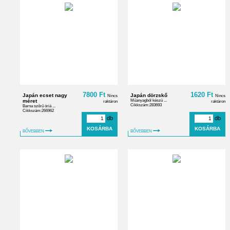
7800 Ft
1620 Ft
Japán ecset nagy
Japán dörzskő
Nincs
Nincs
méret
Műanyagból készü ...
raktáron
raktáron
Cikkszám:283693
Barna szőrű óriá ...
Cikkszám:266962
db
db
BŐVEBBEN
BŐVEBBEN