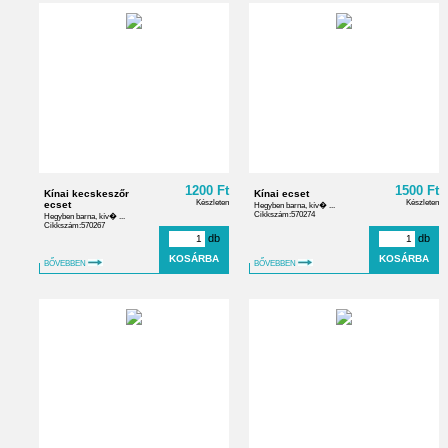
1200 Ft
1500 Ft
Kínai kecskeszőr
Kínai ecset
Készleten
Készleten
ecset
Hegyben barna, kív� ...
Cikkszám:570274
Hegyben barna, kív� ...
Cikkszám:570267
db
db
BŐVEBBEN
BŐVEBBEN