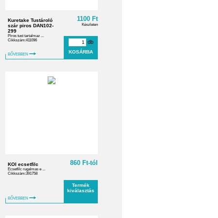
1100 Ft
Kuretake Tustároló
Készleten
szár piros DAN102-
299
Piros tust tartalmaz ...
Cikkszám:411096
db
BŐVEBBEN
860 Ft-tól
KOI ecsetfilc
Ecsetfilc rugalmas e ...
Cikkszám:391758
Termék
kiválasztás
BŐVEBBEN