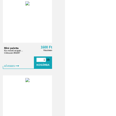
1600 Ft
Mini paletta
Készleten
Kis méretű strapab ...
Cikkszám:903297
db
BŐVEBBEN