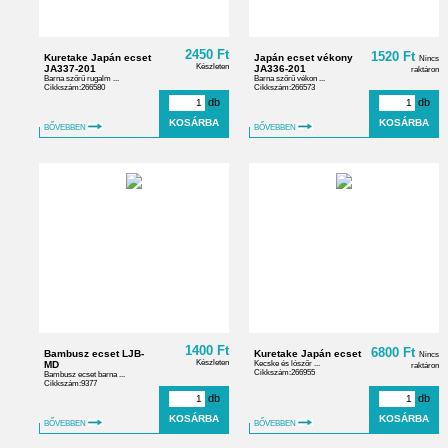
2450 Ft
1520 Ft
Kuretake Japán ecset
Japán ecset vékony
Nincs
Készleten
JA337-201
JA336-201
raktáron
Barna szőrű rugalm ...
Barna szőrű vékon ...
Cikkszám:266580
Cikkszám:266573
db
db
BŐVEBBEN
BŐVEBBEN
1400 Ft
6800 Ft
Bambusz ecset LJB-
Kuretake Japán ecset
Nincs
Készleten
MD
Kecske és lószőr ...
raktáron
Cikkszám:266955
Bambusz ecset barna ...
Cikkszám:9377
db
db
BŐVEBBEN
BŐVEBBEN