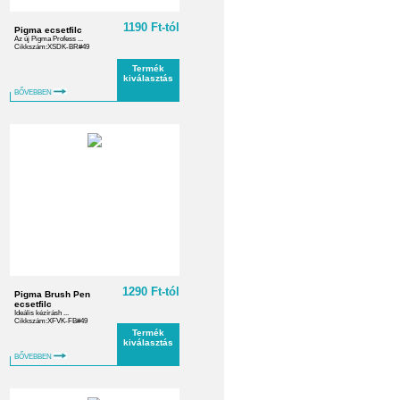
1190 Ft-tól
Pigma ecsetfilc
Az új Pigma Profess ...
Cikkszám:XSDK-BR#49
Termék
kiválasztás
BŐVEBBEN
1290 Ft-tól
Pigma Brush Pen
ecsetfilc
Ideális kézírásh ...
Cikkszám:XFVK-FB#49
Termék
kiválasztás
BŐVEBBEN