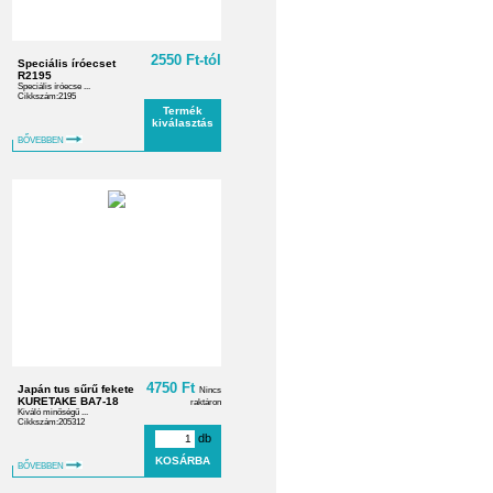
2550 Ft-tól
Speciális íróecset
R2195
Speciális íróecse ...
Cikkszám:2195
Termék
kiválasztás
BŐVEBBEN
4750 Ft
Japán tus sűrű fekete
Nincs
KURETAKE BA7-18
raktáron
Kiváló minőségű ...
Cikkszám:205312
db
BŐVEBBEN