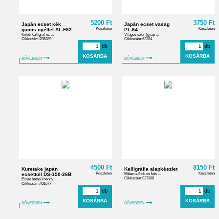
5200 Ft
3750 Ft
Japán ecset kék
Japán ecset vasag
Készleten
Készleten
gumis nyéllel AL-F82
PL-64
Keleti kalligráf ec ...
Világos szőr (gyap ...
Cikkszám:236289
Cikkszám:62284
db
db
BŐVEBBEN
BŐVEBBEN
4500 Ft
8150 Ft
Kuretake japán
Kalligráfia alapkészlet
Készleten
Készleten
ecsettoll DS-150-26B
Ebben a 6 db os kés ...
Cikkszám:927388
Ecset hatású heggy ...
Cikkszám:401677
db
db
BŐVEBBEN
BŐVEBBEN