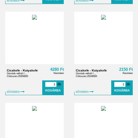
BŐVEBBEN
BŐVEBBEN
4280 Ft
2150 Ft
Cicakefe - Kutyakefe
Cicakefe - Kutyakefe
Készleten
Készleten
Gömbök nélküli f ...
Gömbök nélküli f ...
Cikkszám:25359000
Cikkszám:25249000
db
db
BŐVEBBEN
BŐVEBBEN