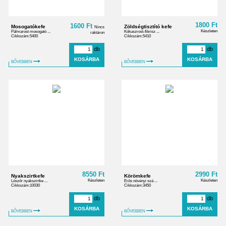
1800 Ft
1600 Ft
Mosogatókefe
Zöldségtisztító kefe
Nincs
Készleten
Pálmarost mosogató ...
Kókuszrost-fibrisz ...
raktáron
Cikkszám:5400
Cikkszám:5410
db
db
BŐVEBBEN
BŐVEBBEN
8550 Ft
2990 Ft
Nyakszirtkefe
Körömkefe
Készleten
Készleten
Lószőr nyakszirtke ...
Erős növényi szá ...
Cikkszám:10030
Cikkszám:3450
db
db
BŐVEBBEN
BŐVEBBEN