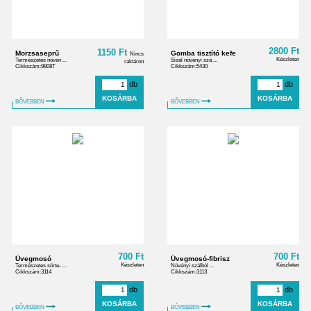
2800 Ft
1150 Ft
Morzsaseprű
Gomba tisztító kefe
Nincs
Készleten
Természetes növén ...
Sisal növényi szá ...
raktáron
Cikkszám:9808T
Cikkszám:5430
db
db
BŐVEBBEN
BŐVEBBEN
700 Ft
700 Ft
Üvegmosó
Üvegmosó-fibrisz
Készleten
Készleten
Természetes sörte- ...
Növényi szálból ...
Cikkszám:3114
Cikkszám:3113
db
db
BŐVEBBEN
BŐVEBBEN