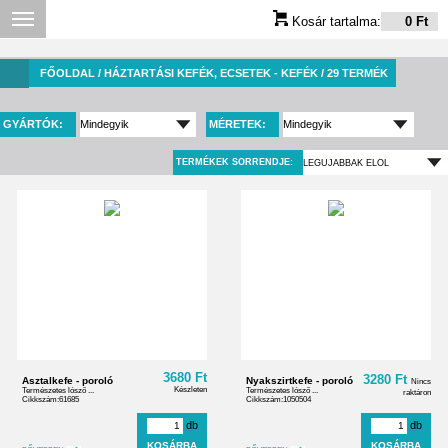
Kosár tartalma:
0 Ft
FŐOLDAL
/ HÁZTARTÁSI KEFÉK, ECSETEK - KEFÉK / 29 TERMÉK
GYÁRTÓK:
MÉRETEK:
TERMÉKEK SORRENDJE:
3680 Ft
3280 Ft
Asztalkefe - poroló
Nyakszirtkefe - poroló
Nincs
Készleten
Természetes lósző ...
Természetes lósző ...
raktáron
Cikkszám:61685
Cikkszám:1050504
db
db