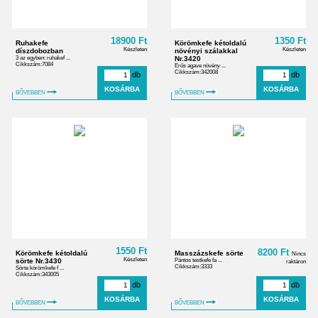
18900 Ft
1350 Ft
Ruhakefe
Körömkefe kétoldalú
Készleten
Készleten
díszdobozban
növényi szálakkal
3 az egyben: ruhakef ...
Nr.3420
Cikkszám:7084
Erős agave növény ...
Cikkszám:342008
db
db
BŐVEBBEN
BŐVEBBEN
1550 Ft
8200 Ft
Körömkefe kétoldalú
Masszázskefe sörte
Nincs
Készleten
sörte Nr.3430
Pántos testkefe fa ...
raktáron
Cikkszám:3333
Sörte körömkefe f ...
Cikkszám:343005
db
db
BŐVEBBEN
BŐVEBBEN