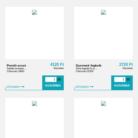
4120 Ft
2720 Ft
Poroló ecset
Gyermek fogkefe
Készleten
Készleten
Sokféle területen ...
Sörte fogkefe fa ny ...
Cikkszám:19641
Cikkszám:52105
db
db
BŐVEBBEN
BŐVEBBEN