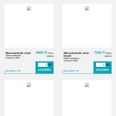
6800 Ft
7150 Ft
Masszázskefe sisal
Masszázskefe sisal-
Nincs
Nincs
Pántos testkefe fa ...
lószőr
raktáron
raktáron
Cikkszám:3334
Pántos testkefe fa ...
Cikkszám:3335
db
db
BŐVEBBEN
BŐVEBBEN