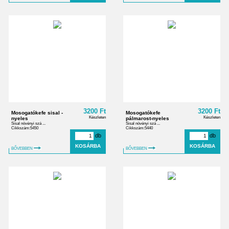
3200 Ft
3200 Ft
Mosogatókefe sisal -
Mosogatókefe
Készleten
Készleten
nyeles
pálmarost-nyeles
Sisal növényi szá ...
Sisal növényi szá ...
Cikkszám:5450
Cikkszám:5440
db
db
BŐVEBBEN
BŐVEBBEN