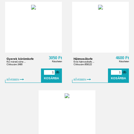
3050 Ft
4600 Ft
Gyerek körömkefe
Hátmosókefe
Készleten
Készleten
Kis méretű sörte ...
Erős hátmosókefe ...
Cikkszám:3480
Cikkszám:858122
db
db
BŐVEBBEN
BŐVEBBEN