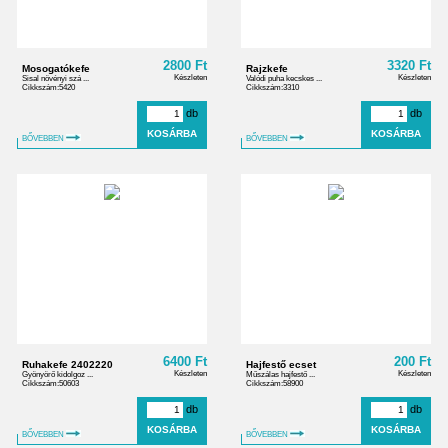
2800 Ft
3320 Ft
Mosogatókefe
Rajzkefe
Készleten
Készleten
Sisal növényi szá ...
Valódi puha kecskes ...
Cikkszám:5420
Cikkszám:3310
db
db
BŐVEBBEN
BŐVEBBEN
6400 Ft
200 Ft
Ruhakefe 2402220
Hajfestő ecset
Készleten
Készleten
Gyönyörő kidolgoz ...
Műszálas hajfestő ...
Cikkszám:50603
Cikkszám:58900
db
db
BŐVEBBEN
BŐVEBBEN