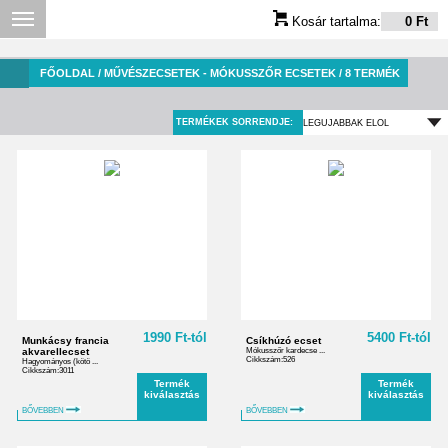
Kosár tartalma:
0 Ft
FŐOLDAL
/ MŰVÉSZECSETEK - MÓKUSSZŐR ECSETEK / 8 TERMÉK
TERMÉKEK SORRENDJE:
1990 Ft-tól
5400 Ft-tól
Munkácsy francia
Csíkhúzó ecset
akvarellecset
Mókusszőr kardecse ...
Cikkszám:526
Hagyományos (kötö ...
Cikkszám:3011
Termék
Termék
kiválasztás
kiválasztás
BŐVEBBEN
BŐVEBBEN