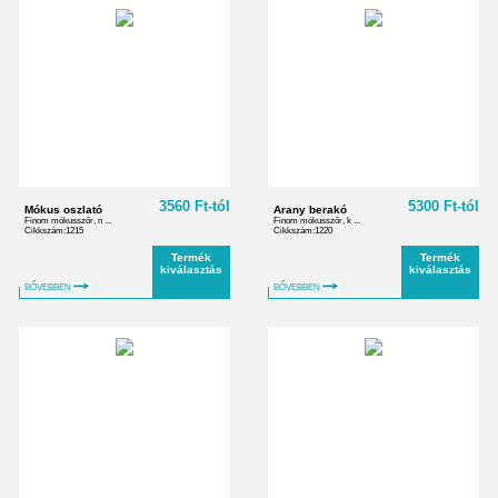
3560 Ft-tól
5300 Ft-tól
Mókus oszlató
Arany berakó
Finom mókusszőr, n ...
Finom mókusszőr, k ...
Cikkszám:1215
Cikkszám:1220
Termék
Termék
kiválasztás
kiválasztás
BŐVEBBEN
BŐVEBBEN