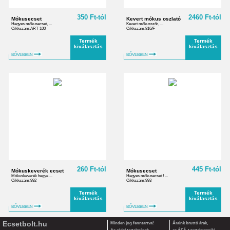
350 Ft-tól
2460 Ft-tól
Mókusecset
Kevert mókus oszlató
Hegyes mókusecset, ...
Kevert mókusszőr, ...
Cikkszám:ART 100
Cikkszám:816/F
Termék
Termék
kiválasztás
kiválasztás
BŐVEBBEN
BŐVEBBEN
260 Ft-tól
445 Ft-tól
Mókuskeverék ecset
Mókusecset
Mókuskeverék hegye ...
Hegyes mókusecset f ...
Cikkszám:992
Cikkszám:993
Termék
Termék
kiválasztás
kiválasztás
BŐVEBBEN
BŐVEBBEN
Ecsetbolt.hu
Minden jog fenntartva!
Áraink bruttó árak,