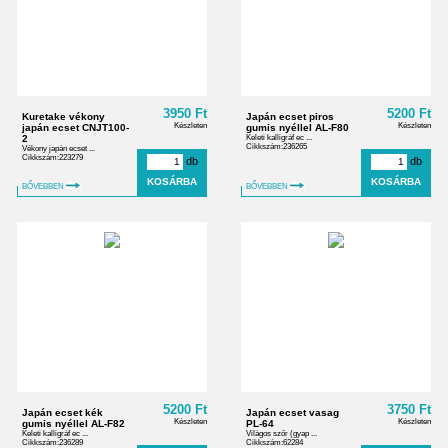
3950 Ft
5200 Ft
Kuretake vékony
Japán ecset piros
Készleten
Készleten
japán ecset CNJT100-
gumis nyéllel AL-F80
2
Keleti kalligráf ec ...
Cikkszám:236265
Vékony japán ecset ...
Cikkszám:223279
db
db
BŐVEBBEN
BŐVEBBEN
5200 Ft
3750 Ft
Japán ecset kék
Japán ecset vasag
Készleten
Készleten
gumis nyéllel AL-F82
PL-64
Keleti kalligráf ec ...
Világos szőr (gyap ...
Cikkszám:236289
Cikkszám:62284