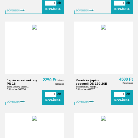
db
db
BŐVEBBEN
BŐVEBBEN
4500 Ft
2250 Ft
Japán ecset vékony
Kuretake japán
Nincs
Készleten
PN-18
ecsettoll DS-150-26B
raktáron
Extra vékony japán ...
Ecset hatású heggy ...
Cikkszám:300676
Cikkszám:401677
db
db
BŐVEBBEN
BŐVEBBEN