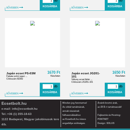
db
db
BŐVEBBEN
BŐVEBBEN
1670 Ft
1650 Ft
Japán ecset PS-03M
Japán ecset JG201-
Készleten
Készleten
Fekete szőrű speci ...
101
Cikkszám:92342
Vékony ecset fehér ...
Cikkszám:JG201-101
db
db
BŐVEBBEN
BŐVEBBEN
Ecsetbolt.hu
Minden jog fenntartva!
Áraink bruttó árak,
Az oldal tartalmának,
az ÁFÁ-t tartalmazzák!
e-mail:
info@ecsetbolt.hu
annak részeinek
Tel.:+36 (1) 355-18-63
felhasználásához
Fejlesztés és Hosting:
1122 Budapest, Magyar jakobinusok tere
az Ecsetbolt.hu írásos
PONTNET
engedélye szükséges.
Design: SOLUS
4/b.