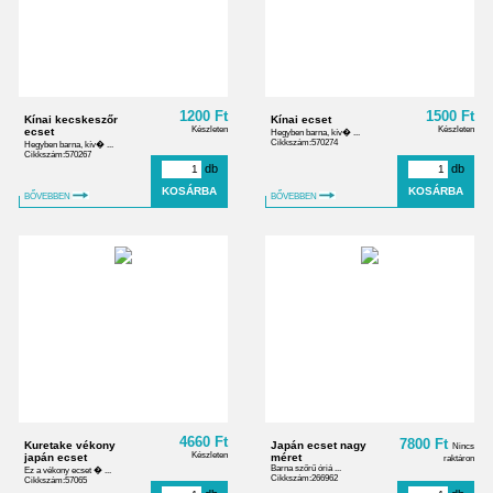
1200 Ft
1500 Ft
Kínai kecskeszőr
Kínai ecset
Készleten
Készleten
ecset
Hegyben barna, kív� ...
Cikkszám:570274
Hegyben barna, kív� ...
Cikkszám:570267
db
db
BŐVEBBEN
BŐVEBBEN
4660 Ft
7800 Ft
Kuretake vékony
Japán ecset nagy
Nincs
Készleten
japán ecset
méret
raktáron
Barna szőrű óriá ...
Ez a vékony ecset � ...
Cikkszám:266962
Cikkszám:57065