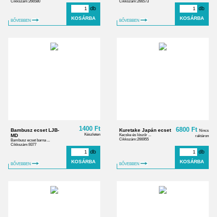
Cikkszám:266580
Cikkszám:266573
db
db
BŐVEBBEN
BŐVEBBEN
1400 Ft
6800 Ft
Bambusz ecset LJB-
Kuretake Japán ecset
Nincs
Készleten
MD
Kecske és lószőr ...
raktáron
Cikkszám:266955
Bambusz ecset barna ...
Cikkszám:9377
db
db
BŐVEBBEN
BŐVEBBEN