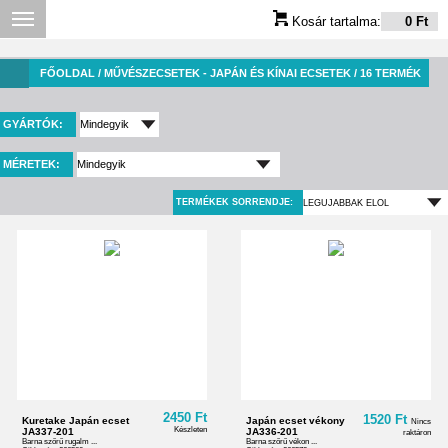
Kosár tartalma:
0 Ft
FŐOLDAL
/ MŰVÉSZECSETEK - JAPÁN ÉS KÍNAI ECSETEK / 16 TERMÉK
GYÁRTÓK:
MÉRETEK:
TERMÉKEK SORRENDJE:
2450 Ft
1520 Ft
Kuretake Japán ecset
Japán ecset vékony
Nincs
Készleten
JA337-201
JA336-201
raktáron
Barna szőrű rugalm ...
Barna szőrű vékon ...