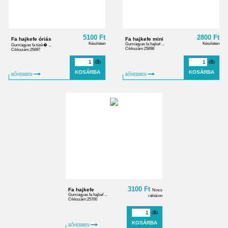
5100 Ft
2800 Ft
Fa hajkefe óriás
Fa hajkefe mini
Készleten
Készleten
Gumiágyas fa hajkef ...
Gumiágyas fa tüsk� ...
Cikkszám:25698
Cikkszám:25697
db
db
BŐVEBBEN
BŐVEBBEN
3100 Ft
Fa hajkefe
Nincs
Gumiágyas fa hajkef ...
raktáron
Cikkszám:25700
db
BŐVEBBEN