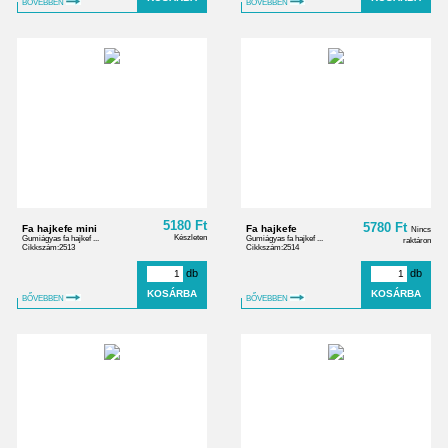
BŐVEBBEN
BŐVEBBEN
5180 Ft
5780 Ft
Fa hajkefe mini
Fa hajkefe
Nincs
Készleten
Gumiágyas fa hajkef ...
Gumiágyas fa hajkef ...
raktáron
Cikkszám:2513
Cikkszám:2514
db
db
BŐVEBBEN
BŐVEBBEN