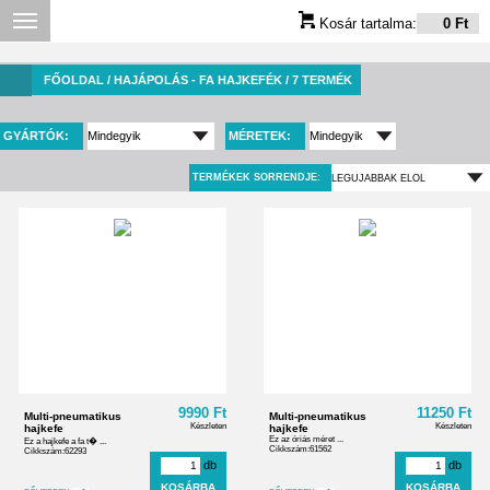
Kosár tartalma:
0 Ft
FŐOLDAL
/ HAJÁPOLÁS - FA HAJKEFÉK / 7 TERMÉK
GYÁRTÓK:
MÉRETEK:
TERMÉKEK SORRENDJE:
9990 Ft
11250 Ft
Multi-pneumatikus
Multi-pneumatikus
Készleten
Készleten
hajkefe
hajkefe
Ez az óriás méret ...
Ez a hajkefe a fa t� ...
Cikkszám:61562
Cikkszám:62293
db
db