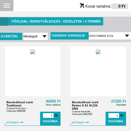
Kosár tartalma:
0 Ft
FŐOLDAL
/ BOROTVÁLKOZÁS - KÉSZLETEK / 4 TERMÉK
TERMÉKEK SORRENDJE:
GYÁRTÓK:
46800 Ft
27200 Ft
Borotválkozó szett
Borotválkozó szett
Nincs raktáron
Készleten
Traditional
Rytmo S 81 M 226
3 részes króm boro ...
SM3
Cikkszám:5609189
3 részes borotválk ...
Cikkszám:56812263
db
db
BŐVEBBEN
BŐVEBBEN