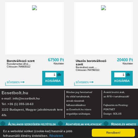
67500 Ft
20400 Ft
Borotválkozó szett
Utazós borotválkozó
Készleten
Készleten
Rozsdamentes állvá ...
szett
Cikkszám:7646835112
Borotválozó szett, ...
Cikkszám:7647982113
db
db
BŐVEBBEN
BŐVEBBEN
Ecsetbolt.hu
Minden jog fenntartva!
Áraink bruttó árak,
Az oldal tartalmának,
az ÁFÁ-t tartalmazzák!
e-mail:
info@ecsetbolt.hu
annak részeinek
Tel.:+36 (1) 355-18-63
felhasználásához
Fejlesztés és Hosting:
1122 Budapest, Magyar jakobinusok tere
az Ecsetbolt.hu írásos
PONTNET
engedélye szükséges.
Design: SOLUS
4/b.
Általános szerződési feltételek
Adatvédelmi nyilatkozat
Rendelés menete
Ez a weboldal sütiket (cookie-kat) használ a jobb
Rendben!
felhasználói élmény érdekében.
Részletek