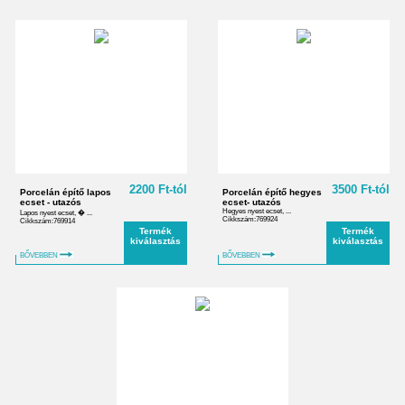
2200 Ft-tól
3500 Ft-tól
Porcelán építő lapos
Porcelán építő hegyes
ecset - utazós
ecset- utazós
Hegyes nyest ecset, ...
Lapos nyest ecset, � ...
Cikkszám:769924
Cikkszám:769914
Termék
Termék
kiválasztás
kiválasztás
BŐVEBBEN
BŐVEBBEN