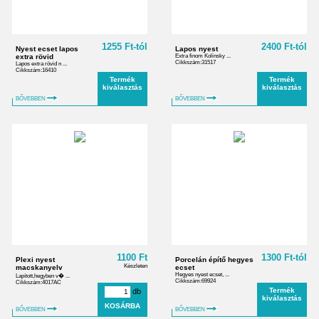
1255 Ft-tól
2400 Ft-tól
Nyest ecset lapos
Lapos nyest
extra rövid
Extra finom Kolinsky ...
Cikkszám:31517
Lapos extra rövid n ...
Cikkszám:16410
Termék
Termék
kiválasztás
kiválasztás
BŐVEBBEN
BŐVEBBEN
1100 Ft
1300 Ft-tól
Plexi nyest
Porcelán építő hegyes
Készleten
macskanyelv
ecset
Hegyes nyest ecset, ...
Lapított,hegyben v� ...
Cikkszám:69924
Cikkszám:4017AC
Termék
db
kiválasztás
BŐVEBBEN
BŐVEBBEN