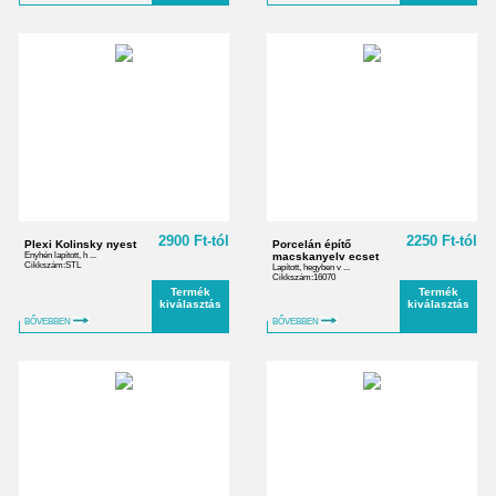
2900 Ft-tól
2250 Ft-tól
Plexi Kolinsky nyest
Porcelán építő
Enyhén lapított, h ...
macskanyelv ecset
Cikkszám:STL
Lapított, hegyben v ...
Cikkszám:16070
Termék
Termék
kiválasztás
kiválasztás
BŐVEBBEN
BŐVEBBEN