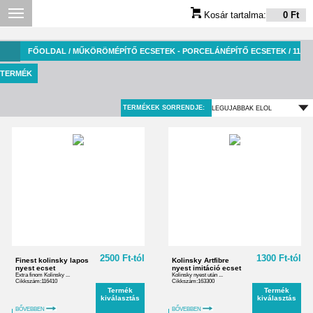
Kosár tartalma:
0 Ft
FŐOLDAL
/ MŰKÖRÖMÉPÍTŐ ECSETEK - PORCELÁNÉPÍTŐ ECSETEK / 11
TERMÉK
TERMÉKEK SORRENDJE:
2500 Ft-tól
1300 Ft-tól
Finest kolinsky lapos
Kolinsky Artfibre
nyest ecset
nyest imitáció ecset
Extra finom Kolinsky ...
Kolinsky nyest után ...
Cikkszám:116410
Cikkszám:163300
Termék
Termék
kiválasztás
kiválasztás
BŐVEBBEN
BŐVEBBEN