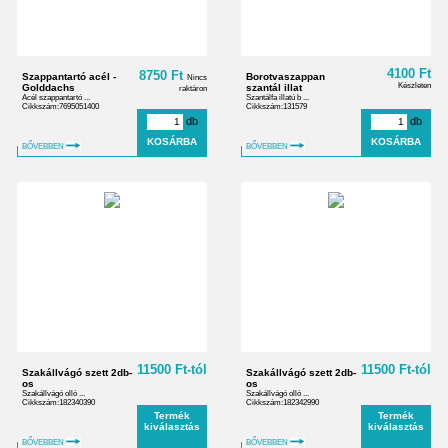
4100 Ft
8750 Ft
Szappantartó acél -
Borotvaszappan
Nincs
Készleten
Golddachs
szantál illat
raktáron
Acél szappantartó ...
Szantálfa illatú b ...
Cikkszám:7695051400
Cikkszám:131579
db
db
BŐVEBBEN
BŐVEBBEN
11500 Ft-tól
11500 Ft-tól
Szakállvágó szett 2db-
Szakállvágó szett 2db-
os
os
Szakállvágó olló ...
Szakállvágó olló ...
Cikkszám:182340390
Cikkszám:182342990
Termék
Termék
kiválasztás
kiválasztás
BŐVEBBEN
BŐVEBBEN