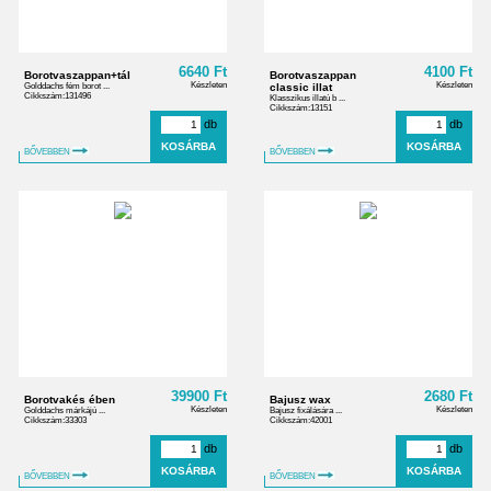
6640 Ft
4100 Ft
Borotvaszappan+tál
Borotvaszappan
Készleten
Készleten
Golddachs fém borot ...
classic illat
Cikkszám:131496
Klasszikus illatú b ...
Cikkszám:13151
db
db
BŐVEBBEN
BŐVEBBEN
39900 Ft
2680 Ft
Borotvakés ében
Bajusz wax
Készleten
Készleten
Golddachs márkájú ...
Bajusz fixálására ...
Cikkszám:33303
Cikkszám:42001
db
db
BŐVEBBEN
BŐVEBBEN