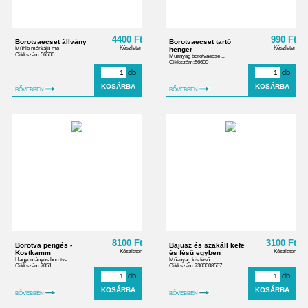
4400 Ft
990 Ft
Borotvaecset állvány
Borotvaecset tartó
Készleten
Készleten
Mühle márkájú me ...
henger
Cikkszám:56500
Műanyag borotvaecse ...
Cikkszám:56600
db
db
BŐVEBBEN
BŐVEBBEN
8100 Ft
3100 Ft
Borotva pengés -
Bajusz és szakáll kefe
Készleten
Készleten
Kostkamm
és fésű egyben
Hagyományos borotva ...
Műanyag kis fésű ...
Cikkszám:7051
Cikkszám:7300008507
db
db
BŐVEBBEN
BŐVEBBEN