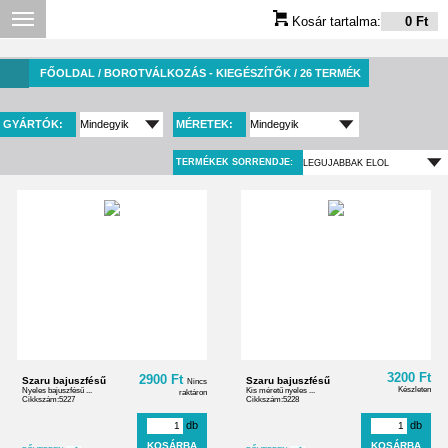
Kosár tartalma:
0 Ft
FŐOLDAL
/ BOROTVÁLKOZÁS - KIEGÉSZÍTŐK / 26 TERMÉK
GYÁRTÓK:
MÉRETEK:
TERMÉKEK SORRENDJE:
3200 Ft
2900 Ft
Szaru bajuszfésű
Szaru bajuszfésű
Nincs
Készleten
Nyeles bajuszfésű ...
Kis méretű nyeles ...
raktáron
Cikkszám:5227
Cikkszám:5228
db
db