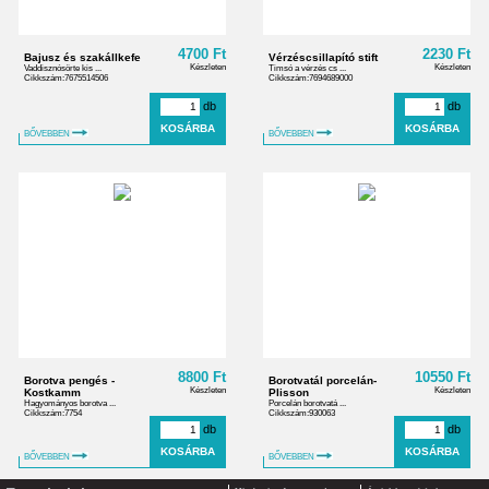
4700 Ft
2230 Ft
Bajusz és szakállkefe
Vérzéscsillapító stift
Készleten
Készleten
Vaddisznósörte kis ...
Timsó a vérzés cs ...
Cikkszám:7675514506
Cikkszám:7694689000
db
db
BŐVEBBEN
BŐVEBBEN
8800 Ft
10550 Ft
Borotva pengés -
Borotvatál porcelán-
Készleten
Készleten
Kostkamm
Plisson
Hagyományos borotva ...
Porcelán borotvatá ...
Cikkszám:7754
Cikkszám:930063
db
db
BŐVEBBEN
BŐVEBBEN