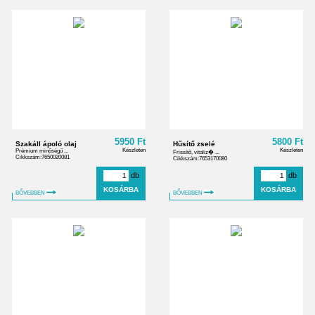
5950 Ft
5800 Ft
Szakáll ápoló olaj
Hűsítő zselé
Készleten
Készleten
Prémium minőségű ...
Frissítő, vitaliz� ...
Cikkszám:7650020081
Cikkszám:7653170080
db
db
BŐVEBBEN
BŐVEBBEN