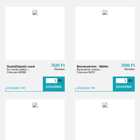
7620 Ft
3500 Ft
Szakállápoló szett
Borotvakrém - Mühle
Készleten
Készleten
Kis méretű vaddisz ...
Borotvakrém műanya ...
Cikkszám:462508
Cikkszám:56270
db
db
BŐVEBBEN
BŐVEBBEN