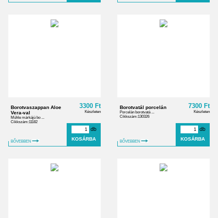
3300 Ft
7300 Ft
Borotvaszappan Aloe
Borotvatál porcelán
Készleten
Készleten
Vera-val
Porcelán borotvatá ...
Cikkszám:130326
Mühle márkájú bo ...
Cikkszám:11182
db
db
BŐVEBBEN
BŐVEBBEN