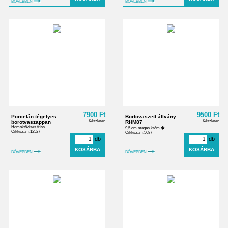
BŐVEBBEN
BŐVEBBEN
7900 Ft
9500 Ft
Porcelán tégelyes
Bortovaszett állvány
Készleten
Készleten
borotvaszappan
RHM87
Homoktövises friss ...
9,5 cm magas króm � ...
Cikkszám:12527
Cikkszám:5687
db
db
BŐVEBBEN
BŐVEBBEN