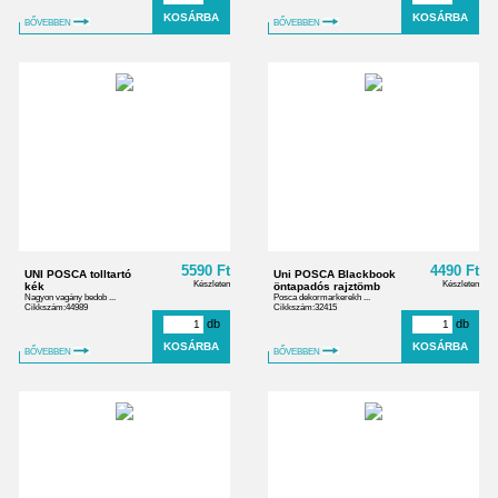
BŐVEBBEN
BŐVEBBEN
5590 Ft
4490 Ft
UNI POSCA tolltartó
Uni POSCA Blackbook
Készleten
Készleten
kék
öntapadós rajztömb
Nagyon vagány bedob ...
Posca dekormarkerekh ...
Cikkszám:44989
Cikkszám:32415
db
db
BŐVEBBEN
BŐVEBBEN