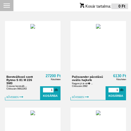
Kosár tartalma:
0 Ft
27200 Ft
6130 Ft
Borotválkozó szett
Paliszander pácolású
Készleten
Készleten
Rytmo S 81 M 226
ovális hajkefe
SM3
Nagyon jó ár-ért� ...
3 részes borotválk ...
Cikkszám:2682
Cikkszám:56812263
db
db
BŐVEBBEN
BŐVEBBEN