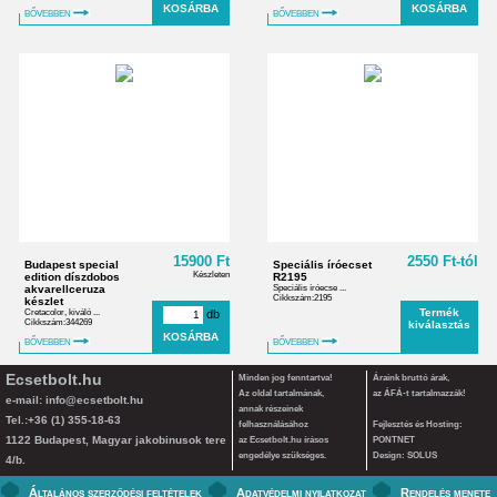
BŐVEBBEN
BŐVEBBEN
15900 Ft
2550 Ft-tól
Budapest special
Speciális íróecset
Készleten
edition díszdobos
R2195
akvarellceruza
Speciális íróecse ...
Cikkszám:2195
készlet
Termék
Cretacolor, kiváló ...
db
Cikkszám:344269
kiválasztás
BŐVEBBEN
BŐVEBBEN
Ecsetbolt.hu
Minden jog fenntartva!
Áraink bruttó árak,
Az oldal tartalmának,
az ÁFÁ-t tartalmazzák!
e-mail:
info@ecsetbolt.hu
annak részeinek
Tel.:+36 (1) 355-18-63
felhasználásához
Fejlesztés és Hosting:
1122 Budapest, Magyar jakobinusok tere
az Ecsetbolt.hu írásos
PONTNET
engedélye szükséges.
Design: SOLUS
4/b.
Általános szerződési feltételek
Adatvédelmi nyilatkozat
Rendelés menete