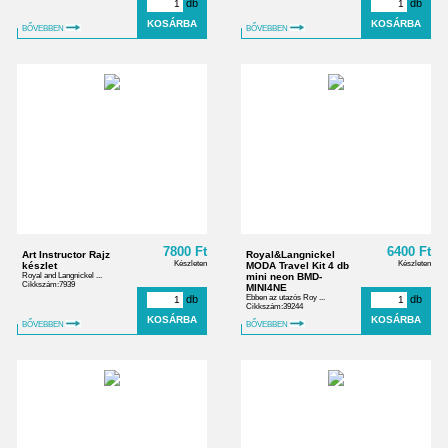
db
db
BŐVEBBEN
BŐVEBBEN
7800 Ft
6400 Ft
Art Instructor Rajz
Royal&Langnickel
Készleten
Készleten
készlet
MODA Travel Kit 4 db
Royal and Langnickel ...
mini neon BMD-
Cikkszám:7939
MINI4NE
db
Ebben az utazós Roy ...
db
Cikkszám:39244
BŐVEBBEN
BŐVEBBEN