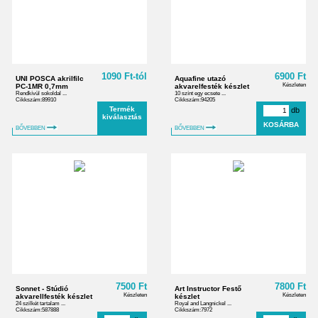
1090 Ft-tól
6900 Ft
UNI POSCA akrilfilc
Aquafine utazó
Készleten
PC-1MR 0,7mm
akvarelfesték készlet
Rendkívül sokoldal ...
10 színt egy ecsete ...
Cikkszám:89910
Cikkszám:94205
Termék
db
kiválasztás
BŐVEBBEN
BŐVEBBEN
7500 Ft
7800 Ft
Sonnet - Stúdió
Art Instructor Festő
Készleten
Készleten
akvarellfesték készlet
készlet
24 szilkét tartalam ...
Royal and Langnickel ...
Cikkszám:587888
Cikkszám:7972