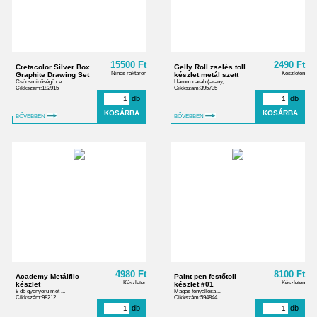
15500 Ft
2490 Ft
Cretacolor Silver Box
Gelly Roll zselés toll
Nincs raktáron
Készleten
Graphite Drawing Set
készlet metál szett
Csúcsminőségű ce ...
Három darab (arany, ...
Cikkszám:182915
Cikkszám:395735
db
db
BŐVEBBEN
BŐVEBBEN
4980 Ft
8100 Ft
Academy Metálfilc
Paint pen festőtoll
Készleten
Készleten
készlet
készlet #01
8 db gyönyörű met ...
Magas fényállósá ...
Cikkszám:98212
Cikkszám:594844
db
db