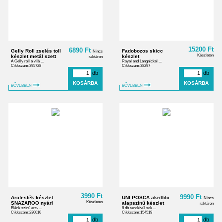
15200 Ft
6890 Ft
Gelly Roll zselés toll
Fadobozos skicc
Nincs
Készleten
készlet metál szett
készlet
raktáron
A Gelly roll a vilá ...
Royal and Langnickel ...
Cikkszám:395728
Cikkszám:38297
db
db
BŐVEBBEN
BŐVEBBEN
3990 Ft
9990 Ft
Arcfesték készlet
UNI POSCA akrilfilc
Nincs
Készleten
SNAZAROO nyári
alapszínű készlet
raktáron
Élénk színű arc- ...
8 db rendkívül sok ...
Cikkszám:230010
Cikkszám:154519
db
db