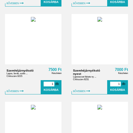
BŐVEBBEN
BŐVEBBEN
7500 Ft
7000 Ft
Szemhéjárnyékoló
Szemhéjárnyékoló
Készleten
Készleten
Lapos, ferde, széle ...
nyest
Cikkszám:6215
Laposecset fekete ny ...
Cikkszám:6231
db
db
BŐVEBBEN
BŐVEBBEN