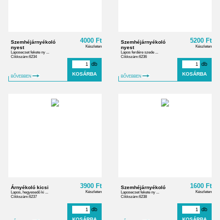
4000 Ft
5200 Ft
Szemhéjárnyékoló
Szemhéjárnyékoló
Készleten
Készleten
nyest
nyest
Laposecset fekete ny ...
Lapos ferdére szede ...
Cikkszám:6234
Cikkszám:6236
db
db
BŐVEBBEN
BŐVEBBEN
3900 Ft
1600 Ft
Árnyékoló kicsi
Szemhéjárnyékoló
Készleten
Készleten
Lapos, hegyesedő ki ...
Laposecset fekete ny ...
Cikkszám:6237
Cikkszám:6238
db
db