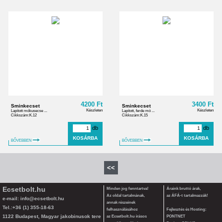
4200 Ft
3400 Ft
Sminkecset
Sminkecset
Készleten
Készleten
Lapított mókusecse ...
Lapított, ferde mó ...
Cikkszám:K.12
Cikkszám:K.15
db
db
BŐVEBBEN
BŐVEBBEN
<<
Ecsetbolt.hu
Minden jog fenntartva!
Áraink bruttó árak,
Az oldal tartalmának,
az ÁFÁ-t tartalmazzák!
e-mail:
info@ecsetbolt.hu
annak részeinek
Tel.:+36 (1) 355-18-63
felhasználásához
Fejlesztés és Hosting:
1122 Budapest, Magyar jakobinusok tere
az Ecsetbolt.hu írásos
PONTNET