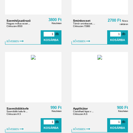
3800 Ft
2700 Ft
Szemhéjsatírozó
Sminkecset
Nincs
Készleten
Hegyes mókus ecset ...
Tömör sminkecset, ...
raktáron
Cikkszám:6533
Cikkszám:73383
db
db
BŐVEBBEN
BŐVEBBEN
990 Ft
900 Ft
Szemöldökkefe
Applikátor
Készleten
Készleten
Szemöldök kefe-fé ...
Cserélhető fejes v ...
Cikkszám:K.5
Cikkszám:K.6
db
db
BŐVEBBEN
BŐVEBBEN