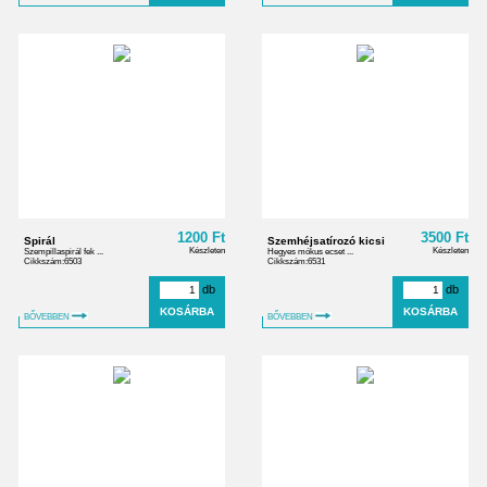
1200 Ft
3500 Ft
Spirál
Szemhéjsatírozó kicsi
Készleten
Készleten
Szempillaspirál fek ...
Hegyes mókus ecset ...
Cikkszám:6503
Cikkszám:6531
db
db
BŐVEBBEN
BŐVEBBEN