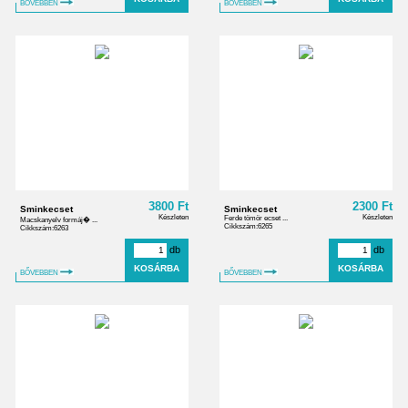
BŐVEBBEN
BŐVEBBEN
3800 Ft
2300 Ft
Sminkecset
Sminkecset
Készleten
Készleten
Ferde tömör ecset ...
Macskanyelv formáj� ...
Cikkszám:6265
Cikkszám:6263
db
db
BŐVEBBEN
BŐVEBBEN