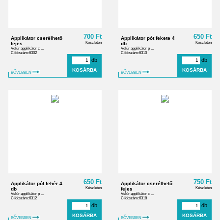
700 Ft
650 Ft
Applikátor cserélhető
Applikátor pót fekete 4
Készleten
Készleten
fejes
db
Velúr applikátor c ...
Velúr applikátor p ...
Cikkszám:6302
Cikkszám:6310
db
db
BŐVEBBEN
BŐVEBBEN
650 Ft
750 Ft
Applikátor pót fehér 4
Applikátor cserélhető
Készleten
Készleten
db
fejes
Velúr applikátor p ...
Velúr applikátor c ...
Cikkszám:6312
Cikkszám:6318
db
db
BŐVEBBEN
BŐVEBBEN