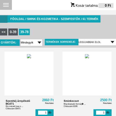
Kosár tartalma:
0 Ft
FŐOLDAL
/ SMINK ÉS KOZMETIKA - SZEMFESTŐK / 61 TERMÉK
<<
0-39
39-78
TERMÉKEK SORRENDJE:
GYÁRTÓK:
2860 Ft
2500 Ft
Szemhéj árnyékoló
Sminkecset
Készleten
Készleten
BC471
Macskanyelv formáj� ...
Kis méretű íves s ...
Cikkszám:6106
Cikkszám:55471
db
db